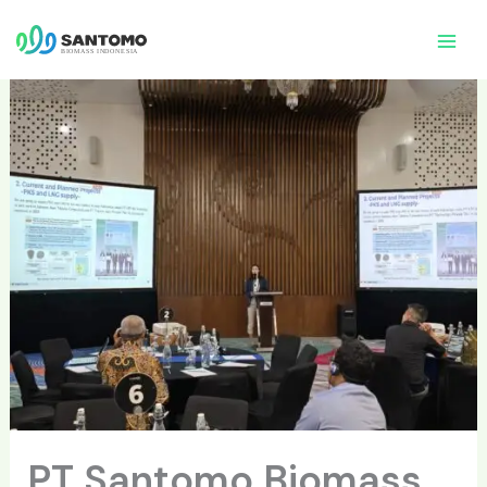
内
容
を
ス
キ
ッ
プ
PT Santomo Biomass